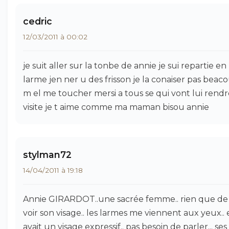
cedric
12/03/2011 à 00:02
je suit aller sur la tonbe de annie je sui repartie en
larme jen ner u des frisson je la conaiser pas beac
m el me toucher mersi a tous se qui vont lui rendr
visite je t aime comme ma maman bisou annie
stylman72
14/04/2011 à 19:18
Annie GIRARDOT..une sacrée femme.. rien que de
voir son visage.. les larmes me viennent aux yeux.. 
avait un visage expressif.. pas besoin de parler... ses