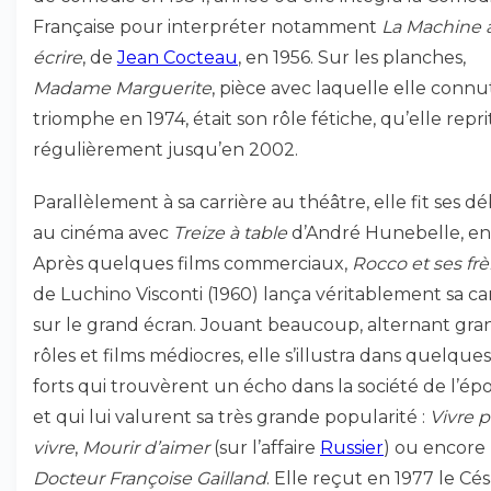
Française pour interpréter notamment
La Machine 
écrire
, de
Jean Cocteau
, en 1956. Sur les planches,
Madame Marguerite
, pièce avec laquelle elle conn
triomphe en 1974, était son rôle fétiche, qu’elle repri
régulièrement jusqu’en 2002.
Parallèlement à sa carrière au théâtre, elle fit ses d
au cinéma avec
Treize à table
d’André Hunebelle, en 
Après quelques films commerciaux,
Rocco et ses frè
de Luchino Visconti (1960) lança véritablement sa ca
sur le grand écran. Jouant beaucoup, alternant gra
rôles et films médiocres, elle s’illustra dans quelques
forts qui trouvèrent un écho dans la société de l’é
et qui lui valurent sa très grande popularité :
Vivre 
vivre
,
Mourir d’aimer
(sur l’affaire
Russier
) ou encore
Docteur Françoise Gailland
. Elle reçut en 1977 le Cé