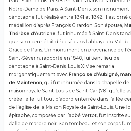
Paul-Saint-Louis) et ses entrailles dans la cathédrale
Notre-Dame de Paris. A Saint-Denis, son monument
cénotaphe fut réalisé entre 1841 et 1842. Il est orné 
médaillon d’après François Girardon. Son épouse,
Ma
Thérèse d’Autriche
, fut inhumée à Saint-Denis tand
que son cœur était déposé dans l’abbaye du Val-de
Grâce de Paris. Un monument en provenance de l’ég
Saint-Séverin, rapporté en 1840, lui tient lieu de
cénotaphe à Saint-Denis. Louis XIV se remaria
morganatiquement avec
Françoise d’Aubigné, mar
de Maintenon
, qui fut inhumée dans la chapelle de 
maison royale Saint-Louis de Saint-Cyr (78) qu’elle av
créée : elle fut tout d’abord enterrée dans l’allée ce
de l’église de la Maison Royale de Saint-Louis. Une 
épitaphe, composée par l’abbé Vertot, fut inscrite su
dalle de marbre noir. Son tombeau et son corps fur