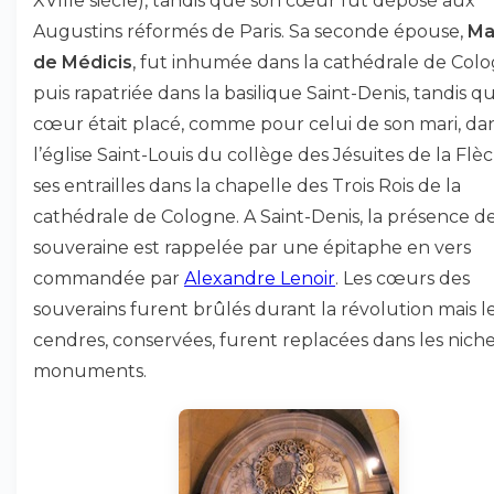
XVIIIe siècle), tandis que son cœur fut déposé aux
Augustins réformés de Paris. Sa seconde épouse,
Ma
de Médicis
, fut inhumée dans la cathédrale de Colo
puis rapatriée dans la basilique Saint-Denis, tandis q
cœur était placé, comme pour celui de son mari, da
l’église Saint-Louis du collège des Jésuites de la Flèc
ses entrailles dans la chapelle des Trois Rois de la
cathédrale de Cologne. A Saint-Denis, la présence de
souveraine est rappelée par une épitaphe en vers
commandée par
Alexandre Lenoir
. Les cœurs des
souverains furent brûlés durant la révolution mais l
cendres, conservées, furent replacées dans les nich
monuments.