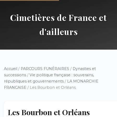
Cimetières de France et
d'ailleurs
Accueil
/
PARCOURS FUNÉRAIRES
/
Dynasties et
successions
/
Vie politique française : souverains,
républiques et gouvernements
/
LA MONARCHIE
FRANCAISE
/ Les Bourbon et Orléans
Les Bourbon et Orléans