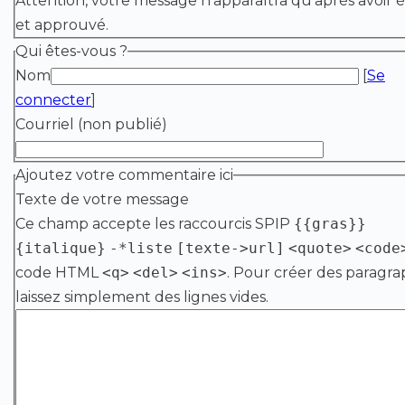
Attention, votre message n’apparaîtra qu’après avoir é
et approuvé.
Qui êtes-vous ?
Nom
[
Se
connecter
]
Courriel (non publié)
Ajoutez votre commentaire ici
Texte de votre message
Ce champ accepte les raccourcis SPIP
{{gras}}
{italique}
-*liste
[texte->url]
<quote>
<code
code HTML
<q>
<del>
<ins>
. Pour créer des paragra
laissez simplement des lignes vides.