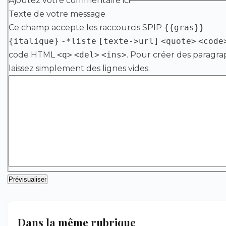
Ajoutez votre commentaire ici
Texte de votre message
Ce champ accepte les raccourcis SPIP
{{gras}}
{italique}
-*liste
[texte->url]
<quote>
<code
code HTML
<q>
<del>
<ins>
. Pour créer des paragra
laissez simplement des lignes vides.
Dans la même rubrique