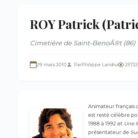
ROY Patrick (Patri
Cimetière de Saint-BenoÃ®t (86)
29 mars 2010
Par
Philippe Landru
25722
Animateur français de
est resté célèbre po
1988 à 1992 et
Une f
présentateur de
Su