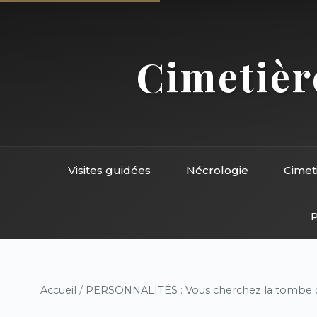
Cimetière
Visites guidées
Nécrologie
Cimet
P
Accueil
/
PERSONNALITÉS : Vous cherchez la tombe d