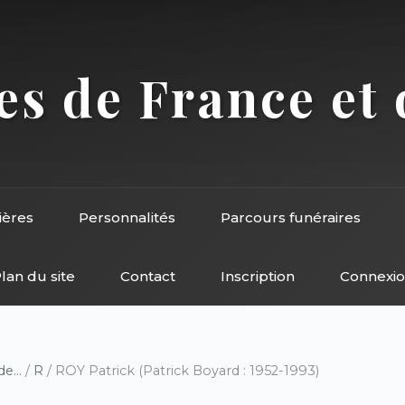
s de France et 
ières
Personnalités
Parcours funéraires
lan du site
Contact
Inscription
Connexi
e...
/
R
/ ROY Patrick (Patrick Boyard : 1952-1993)