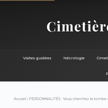
Cimetière
Visites guidées
Nécrologie
Cimet
P
Accueil
/
PERSONNALITÉS : Vous cherchez la tombe d