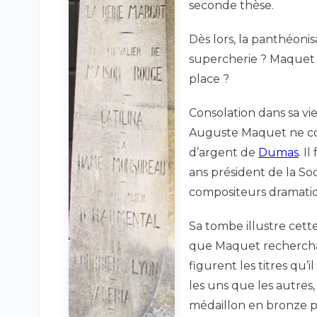
seconde thèse.
Dès lors, la panthéoni
supercherie ? Maquet y
place ?
Consolation dans sa vie
Auguste Maquet ne co
d’argent de
Dumas
. I
ans président de la So
compositeurs dramati
Sa tombe illustre cett
que Maquet rechercha 
figurent les titres qu’i
les uns que les autres
médaillon en bronze 