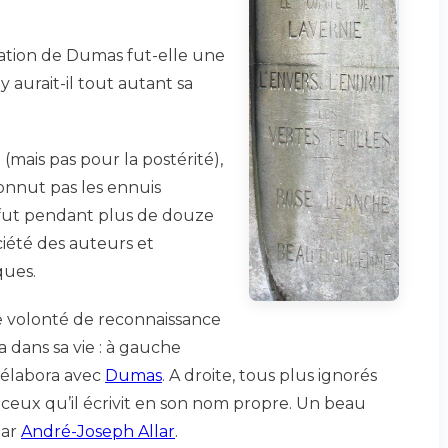
sation de Dumas fut-elle une
 aurait-il tout autant sa
 (mais pas pour la postérité),
nnut pas les ennuis
l fut pendant plus de douze
ciété des auteurs et
ques.
e volonté de reconnaissance
dans sa vie : à gauche
l élabora avec
Dumas
. A droite, tous plus ignorés
, ceux qu’il écrivit en son nom propre. Un beau
par
André-Joseph Allar
.