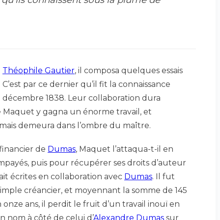
à
Théophile Gautier
, il composa quelques essais
. C’est par ce dernier qu’il fit la connaissance
 décembre 1838. Leur collaboration dura
e Maquet y gagna un énorme travail, et
, mais demeura dans l’ombre du maître.
 financier de
Dumas
, Maquet l’attaqua-t-il en
impayés, puis pour récupérer ses droits d’auteur
ait écrites en collaboration avec
Dumas
. Il fut
imple créancier, et moyennant la somme de 145
nze ans, il perdit le fruit d’un travail inouï en
n nom à côté de celui d’
Alexandre Dumas
sur