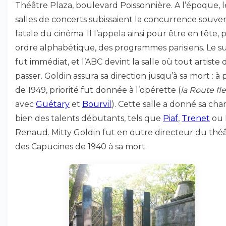
Théâtre Plaza, boulevard Poissonnière. A l’époque, l
salles de concerts subissaient la concurrence souve
fatale du cinéma. Il l’appela ainsi pour être en tête, 
ordre alphabétique, des programmes parisiens. Le s
fut immédiat, et l’ABC devint la salle où tout artiste 
passer. Goldin assura sa direction jusqu’à sa mort : à p
de 1949, priorité fut donnée à l’opérette (
la Route fl
avec
Guétary
et
Bourvil
). Cette salle a donné sa cha
bien des talents débutants, tels que
Piaf
,
Trenet
ou 
Renaud. Mitty Goldin fut en outre directeur du thé
des Capucines de 1940 à sa mort.