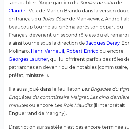
sans oublier l’Ange gardien du
Soulier de satin
de
Claudel
. Voix de Marlon Brando dans la version dou
en français du
Jules César
de Mankiewicz, André Fal
beaucoup tourné au cinéma après son départ du
Français, devenant un second rôle assidu et remarqu
a ainsi tourné sous la direction de
Jacques Deray
, E
Molinaro,
Henri Verneuil
,
Robert Enrico
ou encore
Georges Lautner
, qui lui offrirent parfois des rôles d
patriarches en devenir ou de notables (commissaire,
préfet, ministre...).
Il a aussi joué dans le feuilleton
Les Brigades du tigr
Enquêtes du commissaire Maigret
,
Les cinq dernièr
minutes
ou encore
Les Rois Maudits
(il interprétait
Enguerrand de Marigny).
L’inscription sur sa stèle n’est pas encore terminée su