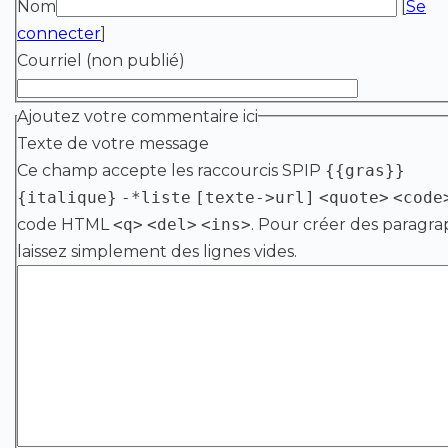
Nom
[
Se
connecter
]
Courriel (non publié)
Ajoutez votre commentaire ici
Texte de votre message
Ce champ accepte les raccourcis SPIP
{{gras}}
{italique}
-*liste
[texte->url]
<quote>
<code
code HTML
<q>
<del>
<ins>
. Pour créer des paragra
laissez simplement des lignes vides.