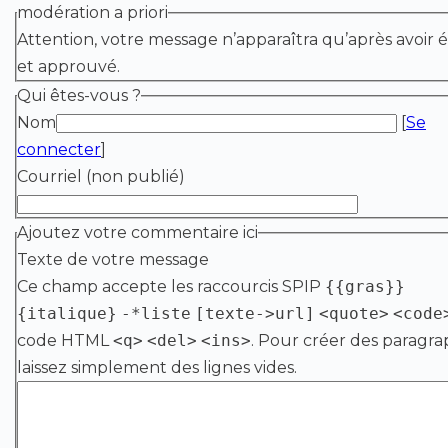
modération a priori
Attention, votre message n’apparaîtra qu’après avoir é
et approuvé.
Qui êtes-vous ?
Nom
[
Se
connecter
]
Courriel (non publié)
Ajoutez votre commentaire ici
Texte de votre message
Ce champ accepte les raccourcis SPIP
{{gras}}
{italique}
-*liste
[texte->url]
<quote>
<code
code HTML
<q>
<del>
<ins>
. Pour créer des paragra
laissez simplement des lignes vides.