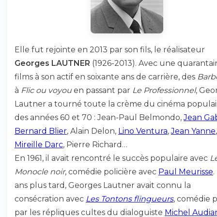
Elle fut rejointe en 2013 par son fils, le réalisateur
Georges LAUTNER
(1926-2013). Avec une quarantai
films à son actif en soixante ans de carrière, des
Barb
à
Flic ou voyou
en passant par
Le Professionnel
, Geo
Lautner a tourné toute la crème du cinéma populai
des années 60 et 70 : Jean-Paul Belmondo,
Jean Ga
Bernard Blier
, Alain Delon,
Lino Ventura
,
Jean Yanne
,
Mireille Darc
, Pierre Richard…
En 1961, il avait rencontré le succès populaire avec
L
Monocle noir
, comédie policière avec
Paul Meurisse
ans plus tard, Georges Lautner avait connu la
consécration avec
Les Tontons flingueurs
, comédie 
par les répliques cultes du dialoguiste
Michel Audia