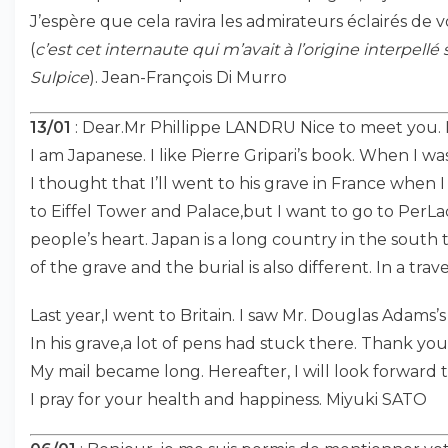
J’espère que cela ravira les admirateurs éclairés de vo
(
c’est cet internaute qui m’avait à l’origine interpel
Sulpice
). Jean-François Di Murro
13/01
: Dear.Mr Phillippe LANDRU Nice to meet you. 
I am Japanese. I like Pierre Gripari’s book. When I was
I thought that I’ll went to his grave in France when I 
to Eiffel Tower and Palace,but I want to go to PerLach
people’s heart. Japan is a long country in the south 
of the grave and the burial is also different. In a trave
Last year,I went to Britain. I saw Mr. Douglas Adams’s
In his grave,a lot of pens had stuck there. Thank you
My mail became long. Hereafter, I will look forward t
I pray for your health and happiness. Miyuki SATO