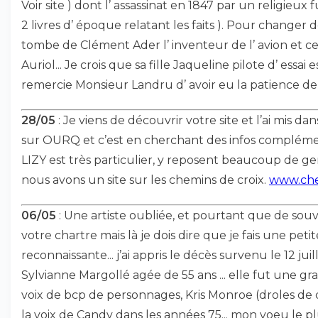
Voir site ) dont l’ assassinat en 1847 par un religieux
2 livres d’ époque relatant les faits ). Pour changer
tombe de Clément Ader l’ inventeur de l’ avion et 
Auriol... Je crois que sa fille Jaqueline pilote d’ essai
remercie Monsieur Landru d’ avoir eu la patience de me
28/05
: Je viens de découvrir votre site et l’ai mis dan
sur OURQ et c’est en cherchant des infos complémenta
LIZY est très particulier, y reposent beaucoup de 
nous avons un site sur les chemins de croix.
www.che
06/05
: Une artiste oubliée, et pourtant que de souve
votre chartre mais là je dois dire que je fais une peti
reconnaissante... j’ai appris le décès survenu le 12 
Sylvianne Margollé agée de 55 ans ... elle fut une g
voix de bcp de personnages, Kris Monroe (droles de 
la voix de Candy dans les années 75... mon voeu le pl