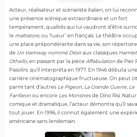
Acteur, réalisateur et scénariste italien, on lui recon
une présence scénique extraordinaire et un fort
tempérament, qualités qui lui vaudront d’être su
le
mattatore
, ou ’tueur’ en français. Le théâtre occu
une place prépondérante dans sa vie, son répertoire 
de
Un tramway nommé Désir
aux classiques
Hamlet
Othello
, en passant par la pièce
Affabulation
de Pier 
Pasolini, qu’il interpréta en 1977. En 1946 débuta un
carrière cinématographique fructueuse. On peut ci
parmi tant d’autres
Le Pigeon
,
La Grande Guerre
,
Le
Fanfaron
ou encore
Les Monstres
de Dino Risi. Natu
comique et dramatique, l’acteur démontra qu’il sava
tout jouer. En 1996, il connut également une expér
américaine sans lendemain.