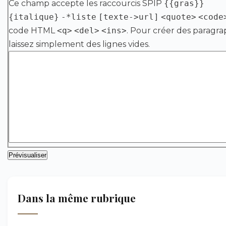
Ce champ accepte les raccourcis SPIP
{{gras}}
{italique}
-*liste
[texte->url]
<quote>
<code
code HTML
<q>
<del>
<ins>
. Pour créer des paragra
laissez simplement des lignes vides.
Dans la même rubrique