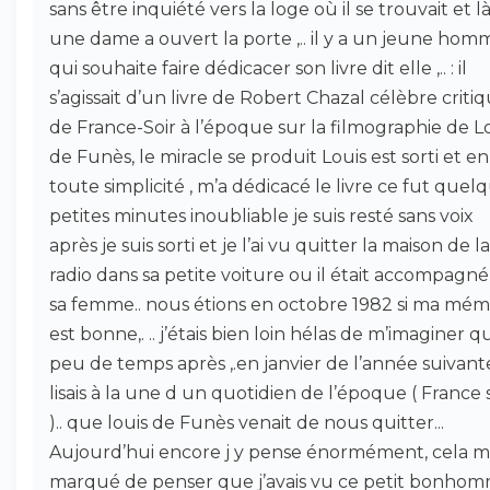
sans être inquiété vers la loge où il se trouvait et là
une dame a ouvert la porte ,.. il y a un jeune hom
qui souhaite faire dédicacer son livre dit elle ,.. : il
s’agissait d’un livre de Robert Chazal célèbre criti
de France-Soir à l’époque sur la filmographie de L
de Funès, le miracle se produit Louis est sorti et en
toute simplicité , m’a dédicacé le livre ce fut quel
petites minutes inoubliable je suis resté sans voix
après je suis sorti et je l’ai vu quitter la maison de la
radio dans sa petite voiture ou il était accompagn
sa femme.. nous étions en octobre 1982 si ma mém
est bonne,. .. j’étais bien loin hélas de m’imaginer q
peu de temps après ,.en janvier de l’année suivant
lisais à la une d un quotidien de l’époque ( France 
).. que louis de Funès venait de nous quitter...
Aujourd’hui encore j y pense énormément, cela m
marqué de penser que j’avais vu ce petit bonho