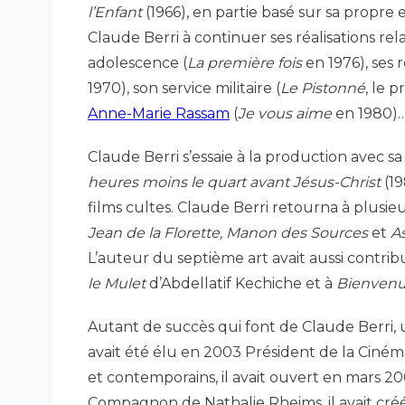
l’Enfant
(1966), en partie basé sur sa propre e
Claude Berri à continuer ses réalisations rel
adolescence (
La première fois
en 1976), ses 
1970), son service militaire (
Le Pistonné
, le 
Anne-Marie Rassam
(
Je vous aime
en 1980)
Claude Berri s’essaie à la production avec s
heures moins le quart avant Jésus-Christ
(19
films cultes. Claude Berri retourna à plusieu
Jean de la Florette, Manon des Sources
et
As
L’auteur du septième art avait aussi cont
le Mulet
d’Abdellatif Kechiche et à
Bienvenue
Autant de succès qui font de Claude Berri,
avait été élu en 2003 Président de la Cin
et contemporains, il avait ouvert en mars 20
Compagnon de Nathalie Rheims, il avait créé