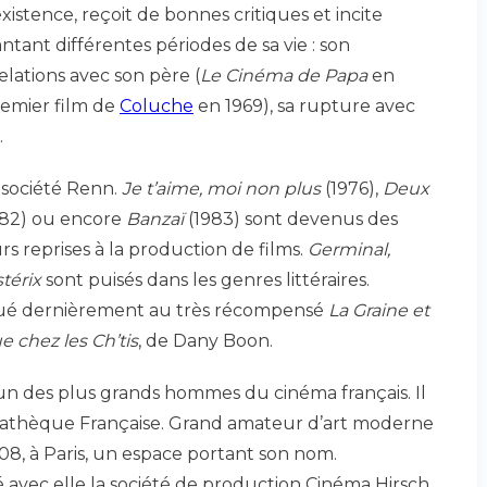
xistence, reçoit de bonnes critiques et incite
antant différentes périodes de sa vie : son
relations avec son père (
Le Cinéma de Papa
en
premier film de
Coluche
en 1969), sa rupture avec
…
a société Renn.
Je t’aime, moi non plus
(1976),
Deux
82) ou encore
Banzaï
(1983) sont devenus des
rs reprises à la production de films.
Germinal,
térix
sont puisés dans les genres littéraires.
ribué dernièrement au très récompensé
La Graine et
 chez les Ch’tis
, de Dany Boon.
 un des plus grands hommes du cinéma français. Il
émathèque Française. Grand amateur d’art moderne
08, à Paris, un espace portant son nom.
 avec elle la société de production Cinéma Hirsch