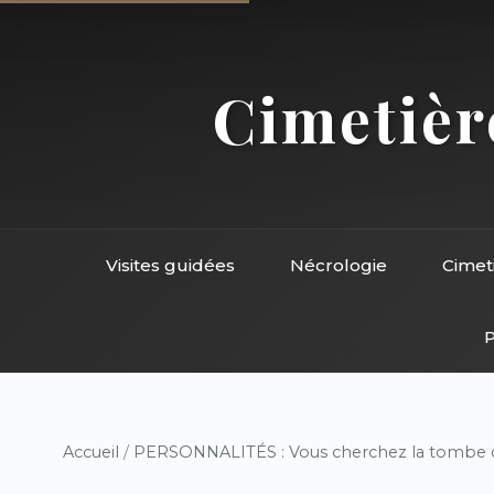
Cimetière
Visites guidées
Nécrologie
Cimet
P
Accueil
/
PERSONNALITÉS : Vous cherchez la tombe d