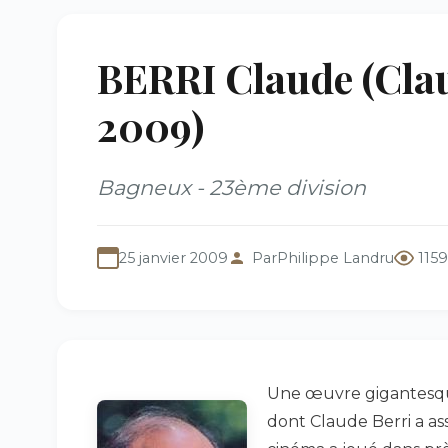
BERRI Claude (Cla
2009)
Bagneux - 23ème division
25 janvier 2009
Par
Philippe Landru
115
Une œuvre gigantesque
dont Claude Berri a as