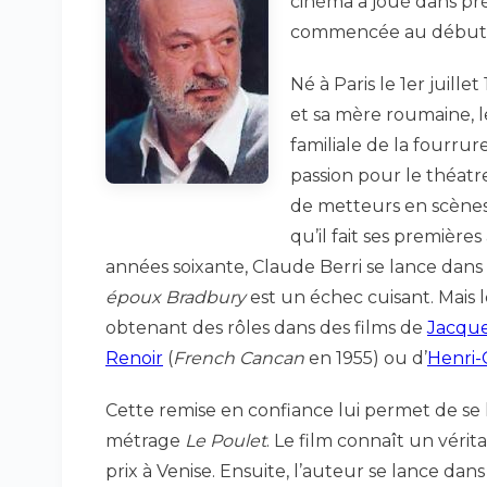
cinéma a joué dans prè
commencée au début 
Né à Paris le 1er juille
et sa mère roumaine, le
familiale de la fourru
passion pour le théatre
de metteurs en scène
qu’il fait ses premières
années soixante, Claude Berri se lance dans
époux Bradbury
est un échec cuisant. Mais
obtenant des rôles dans des films de
Jacque
Renoir
(
French Cancan
en 1955) ou d’
Henri-
Cette remise en confiance lui permet de se l
métrage
Le Poulet
. Le film connaît un véri
prix à Venise. Ensuite, l’auteur se lance da