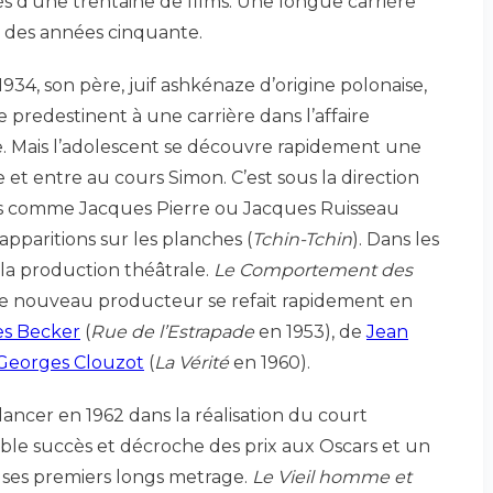
s d’une trentaine de films. Une longue carrière
des années cinquante.
t 1934, son père, juif ashkénaze d’origine polonaise,
 predestinent à une carrière dans l’affaire
re. Mais l’adolescent se découvre rapidement une
 et entre au cours Simon. C’est sous la direction
s comme Jacques Pierre ou Jacques Ruisseau
 apparitions sur les planches (
Tchin-Tchin
). Dans les
 la production théâtrale.
Le Comportement des
 le nouveau producteur se refait rapidement en
s Becker
(
Rue de l’Estrapade
en 1953), de
Jean
Georges Clouzot
(
La Vérité
en 1960).
ancer en 1962 dans la réalisation du court
table succès et décroche des prix aux Oscars et un
ns ses premiers longs metrage.
Le Vieil homme et