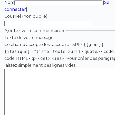
Nom
[
Se
connecter
]
Courriel (non publié)
Ajoutez votre commentaire ici
Texte de votre message
Ce champ accepte les raccourcis SPIP
{{gras}}
{italique}
-*liste
[texte->url]
<quote>
<code
code HTML
<q>
<del>
<ins>
. Pour créer des paragra
laissez simplement des lignes vides.