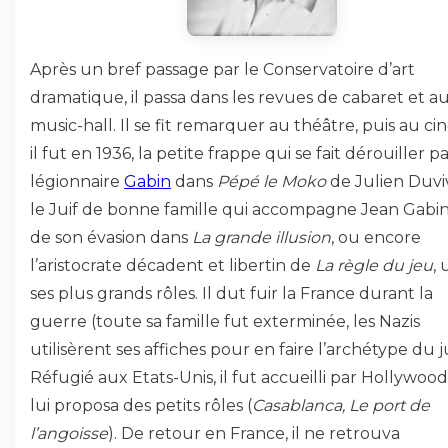
Après un bref passage par le Conservatoire d’art
dramatique, il passa dans les revues de cabaret et a
music-hall. Il se fit remarquer au théâtre, puis au ci
il fut en 1936, la petite frappe qui se fait dérouiller pa
légionnaire
Gabin
dans
Pépé le Moko
de Julien Duviv
le Juif de bonne famille qui accompagne Jean Gabin
de son évasion dans
La grande illusion
, ou encore
l’aristocrate décadent et libertin de
La règle du jeu
,
ses plus grands rôles. Il dut fuir la France durant la
guerre (toute sa famille fut exterminée, les Nazis
utilisèrent ses affiches pour en faire l’archétype du juif
Réfugié aux Etats-Unis, il fut accueilli par Hollywood
lui proposa des petits rôles (
Casablanca, Le port de
l’angoisse
). De retour en France, il ne retrouva