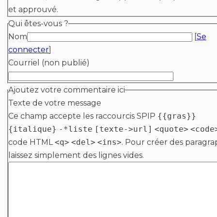
et approuvé.
Qui êtes-vous ?
Nom
[
Se
connecter
]
Courriel (non publié)
Ajoutez votre commentaire ici
Texte de votre message
Ce champ accepte les raccourcis SPIP
{{gras}}
{italique}
-*liste
[texte->url]
<quote>
<code
code HTML
<q>
<del>
<ins>
. Pour créer des paragra
laissez simplement des lignes vides.