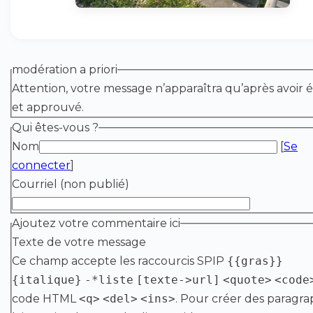
modération a priori
Attention, votre message n’apparaîtra qu’après avoir é
et approuvé.
Qui êtes-vous ?
Nom
[
Se
connecter
]
Courriel (non publié)
Ajoutez votre commentaire ici
Texte de votre message
Ce champ accepte les raccourcis SPIP
{{gras}}
{italique}
-*liste
[texte->url]
<quote>
<code
code HTML
<q>
<del>
<ins>
. Pour créer des paragra