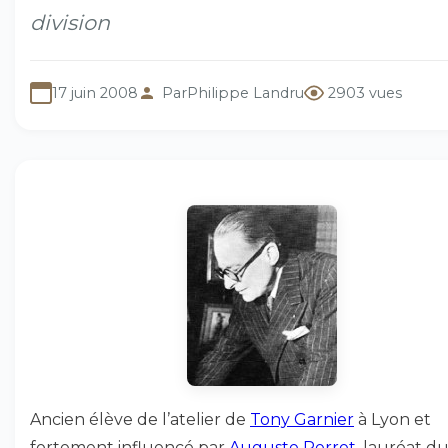
division
17 juin 2008
Par
Philippe Landru
2903 vues
Ancien élève de l’atelier de
Tony Garnier
à Lyon et
fortement influencé par
Auguste Perret
, lauréat du