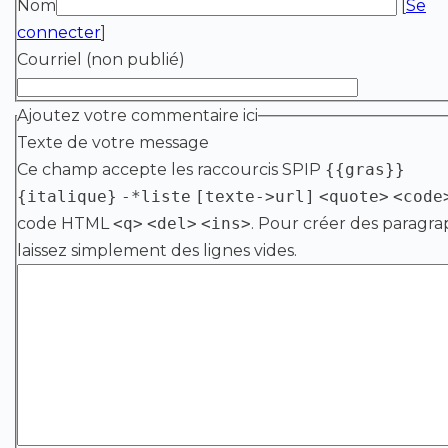
Nom
[
Se
connecter
]
Courriel (non publié)
Ajoutez votre commentaire ici
Texte de votre message
Ce champ accepte les raccourcis SPIP
{{gras}}
{italique}
-*liste
[texte->url]
<quote>
<code
code HTML
<q>
<del>
<ins>
. Pour créer des paragra
laissez simplement des lignes vides.