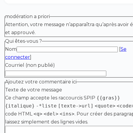
modération a priori
Attention, votre message n’apparaîtra qu’après avoir é
et approuvé.
Qui êtes-vous ?
Nom
[
Se
connecter
]
Courriel (non publié)
Ajoutez votre commentaire ici
Texte de votre message
Ce champ accepte les raccourcis SPIP
{{gras}}
{italique}
-*liste
[texte->url]
<quote>
<code
code HTML
<q>
<del>
<ins>
. Pour créer des paragra
laissez simplement des lignes vides.