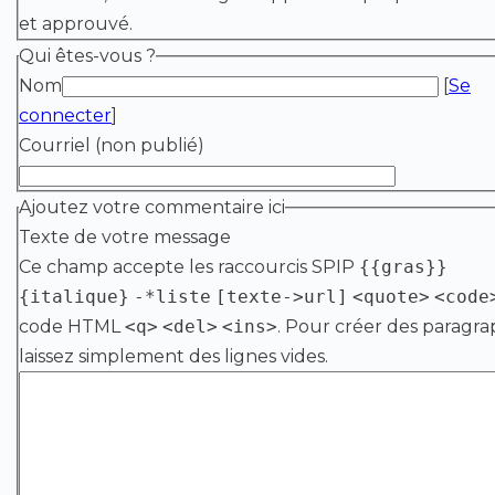
et approuvé.
Qui êtes-vous ?
Nom
[
Se
connecter
]
Courriel (non publié)
Ajoutez votre commentaire ici
Texte de votre message
Ce champ accepte les raccourcis SPIP
{{gras}}
{italique}
-*liste
[texte->url]
<quote>
<code
code HTML
<q>
<del>
<ins>
. Pour créer des paragra
laissez simplement des lignes vides.