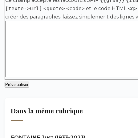
Ce champ accepte les raccourcis SPIP
{{gras}}
{it
[texte->url]
<quote>
<code>
et le code HTML
<q>
créer des paragraphes, laissez simplement des lignes v
Dans la même rubrique
FONTAINE Just (1933-2023)