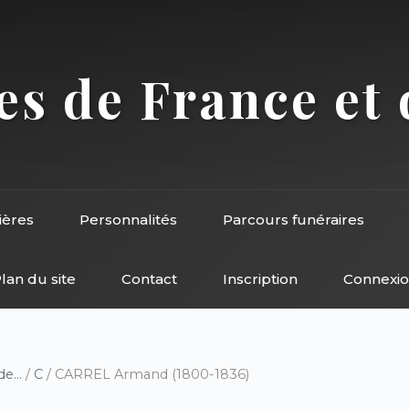
s de France et 
ières
Personnalités
Parcours funéraires
lan du site
Contact
Inscription
Connexi
e...
/
C
/ CARREL Armand (1800-1836)