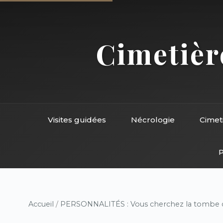
Cimetière
Visites guidées
Nécrologie
Cimet
P
Accueil
/
PERSONNALITÉS : Vous cherchez la tombe d