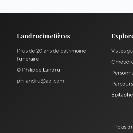
Landrucimetières
Explor
Plus de 20 ans de patrimoine
Visites g
funéraire
Cimetièr
© Philippe Landru
Personna
philandru@aol.com
Parcours
Épitaphe
Tous dr