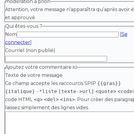
modération a priori
Attention, votre message n’apparaîtra qu’après avoir é
et approuvé.
Qui êtes-vous ?
Nom
[
Se
connecter
]
Courriel (non publié)
Ajoutez votre commentaire ici
Texte de votre message
Ce champ accepte les raccourcis SPIP
{{gras}}
{italique}
-*liste
[texte->url]
<quote>
<code
code HTML
<q>
<del>
<ins>
. Pour créer des paragra
laissez simplement des lignes vides.