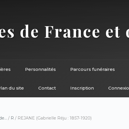
s de France et 
ières
Personnalités
Parcours funéraires
lan du site
Contact
Inscription
Connexi
e...
/
R
/ REJANE (Gabrielle Réju : 1857-1920)