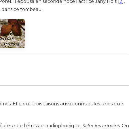
orel. Il épousa en seconde noce l’actrice Jany Holt
[
2
]
,
t dans ce tombeau.
imés. Elle eut trois liaisons aussi connues les unes que
créateur de l’émission radiophonique
Salut les copains
. On