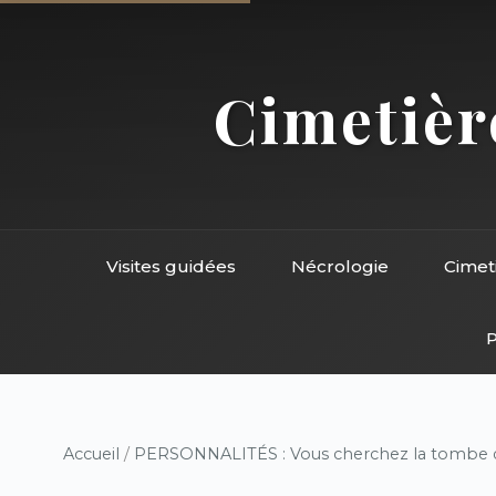
Cimetière
Visites guidées
Nécrologie
Cimet
P
Accueil
/
PERSONNALITÉS : Vous cherchez la tombe d