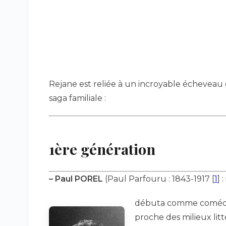
Rejane est reliée à un incroyable écheveau
saga familiale :
1ère génération
–
Paul POREL
(Paul Parfouru : 1843-1917
[
1
]
: 
débuta comme comédien 
proche des milieux lit