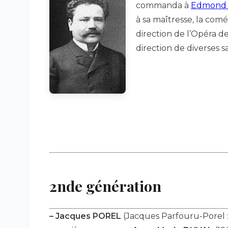
commanda à
Edmond 
à sa maîtresse, la comé
direction de l’Opéra d
direction de diverses sa
2nde génération
–
Jacques POREL
(Jacques Parfouru-Porel : 1