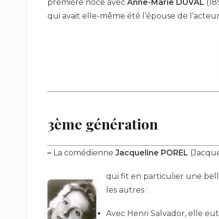
première noce avec
Anne-Marie DUVAL
(18
qui avait elle-même été l’épouse de l’acteu
3ème génération
–
La comédienne
Jacqueline POREL
(Jacque
qui fit en particulier une be
les autres :
Avec Henri Salvador, elle eu