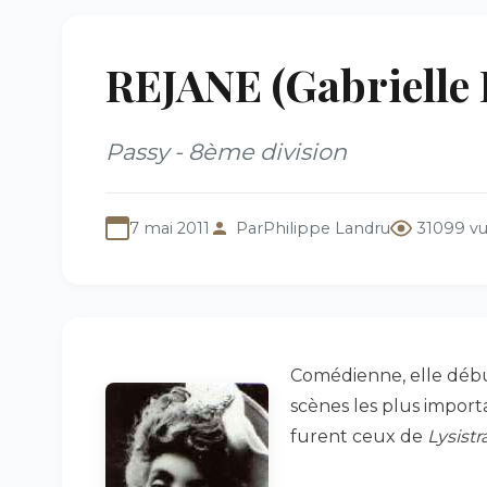
REJANE (Gabrielle R
Passy - 8ème division
7 mai 2011
Par
Philippe Landru
31099 v
Comédienne, elle début
scènes les plus import
furent ceux de
Lysistr