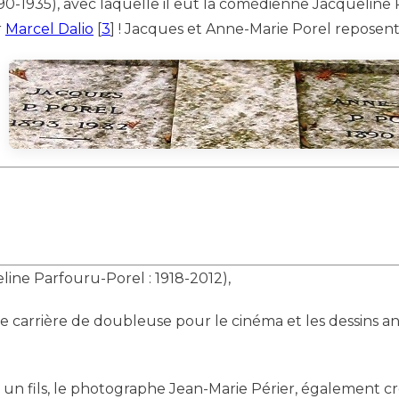
90-1935), avec laquelle il eut la comédienne Jacqueline P
r
Marcel Dalio
[
3
]
! Jacques et Anne-Marie Porel reposen
line Parfouru-Porel : 1918-2012),
lle carrière de doubleuse pour le cinéma et les dessins an
t un fils, le photographe Jean-Marie Périer, également 