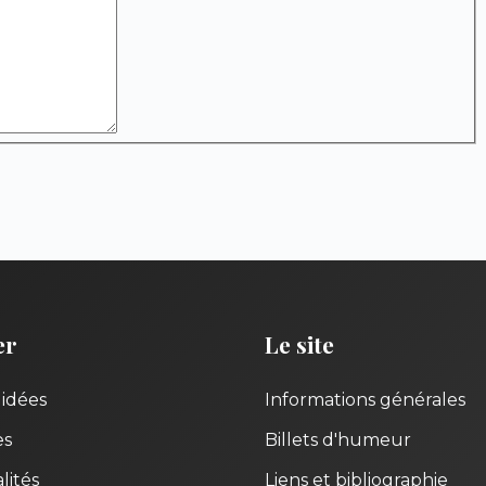
er
Le site
uidées
Informations générales
es
Billets d'humeur
lités
Liens et bibliographie