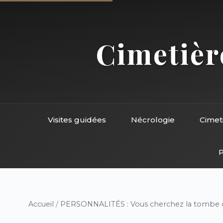
Cimetière
Visites guidées
Nécrologie
Cimet
P
Accueil
/
PERSONNALITÉS : Vous cherchez la tombe d