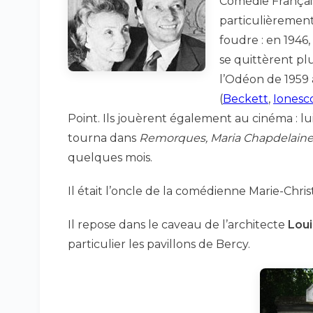
Comédie Français
particulièremen
foudre : en 1946
se quittèrent pl
l’Odéon de 1959 à
(
Beckett
,
Ionesc
Point. Ils jouèrent également au cinéma : lu
tourna dans
Remorques, Maria Chapdelain
quelques mois.
Il était l’oncle de la comédienne Marie-Chris
Il repose dans le caveau de l’architecte
Loui
particulier les pavillons de Bercy.