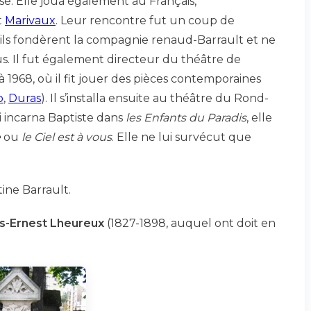
e. Elle joua également au Français,
t
Marivaux
. Leur rencontre fut un coup de
, ils fondèrent la compagnie renaud-Barrault et ne
us. Il fut également directeur du théâtre de
 1968, où il fit jouer des pièces contemporaines
o
,
Duras
). Il s’installa ensuite au théâtre du Rond-
i incarna Baptiste dans
les Enfants du Paradis
, elle
e
ou
le Ciel est à vous
. Elle ne lui survécut que
tine Barrault.
s-Ernest Lheureux
(1827-1898, auquel ont doit en