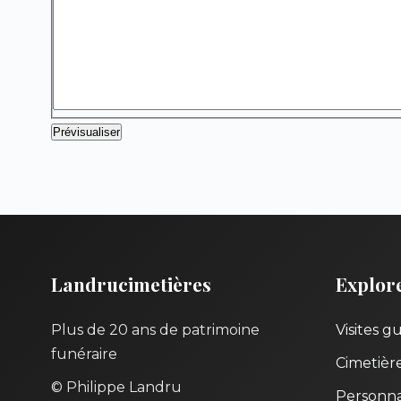
Landrucimetières
Explor
Plus de 20 ans de patrimoine
Visites g
funéraire
Cimetièr
© Philippe Landru
Personna