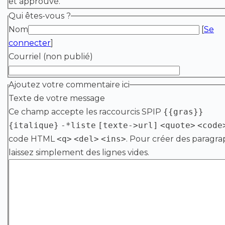
et approuvé.
Qui êtes-vous ?
Nom
[
Se
connecter
]
Courriel (non publié)
Ajoutez votre commentaire ici
Texte de votre message
Ce champ accepte les raccourcis SPIP
{{gras}}
{italique}
-*liste
[texte->url]
<quote>
<code
code HTML
<q>
<del>
<ins>
. Pour créer des paragra
laissez simplement des lignes vides.