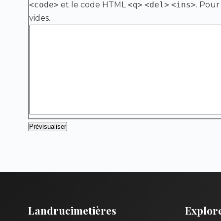
<code>
et le code HTML
<q>
<del>
<ins>
. Pour
vides.
Landrucimetières
Explor