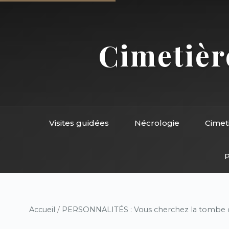
Cimetière
Visites guidées
Nécrologie
Cimet
P
Accueil
/
PERSONNALITÉS : Vous cherchez la tombe d