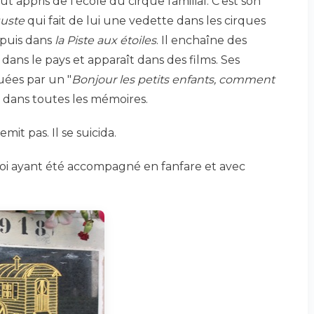
out appris de l’école du cirque familial. C’est son
uste
qui fait de lui une vedette dans les cirques
puis dans
la Piste aux étoiles
. Il enchaîne des
dans le pays et apparaît dans des films. Ses
uées par un "
Bonjour les petits enfants, comment
t dans toutes les mémoires.
mit pas. Il se suicida.
i ayant été accompagné en fanfare et avec