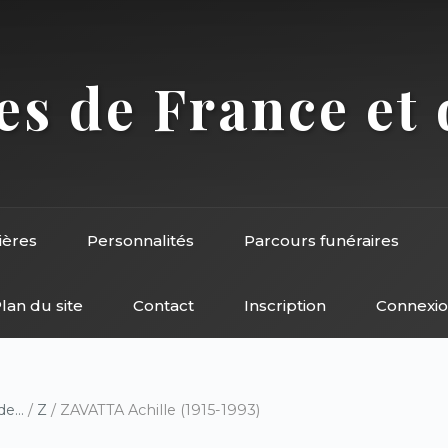
s de France et 
ières
Personnalités
Parcours funéraires
lan du site
Contact
Inscription
Connexi
e...
/
Z
/ ZAVATTA Achille (1915-1993)