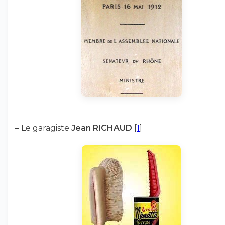
–
Le garagiste
Jean RICHAUD
[
1
]